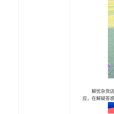
解忧杂货
应，在解疑答